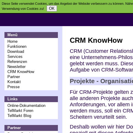
Diese Seite verwendet Cookies, um das Angebot der Website verbessern zu können. Näher
OK
Verwendung von Cookies zu!
Menü
CRM KnowHow
Home
Funktionen
CRM (Customer Relationsh
Download
eine Unternehmens-Philoso
Services
Referenzen
gelebt werden muss. Diese 
Newsletter
Aufgabe von CRM-Softwar
CRM KnowHow
Partner
Projekte - Organisat
Kontakt
Presse
Für CRM-Projekte gelten z
alle anderen Projekte auch
Links
Anforderungen, vor allem
Online-Dokumentation
werden muss, soll ein CRM
TelMarkt Foren
TelMarkt Blog
Scheitern verurteilt sein.
Deshalb wollen wir hier Do
Partner