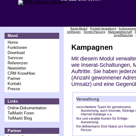
Basis-Modul
-
Projekt-Verwaltung
-
Auftragsver
Umfragen
-
Termin-Planung
-
Materialwirtschaft
-
Zugriffsrechte
-
Menü
Home
Kampagnen
Funktionen
Download
Mit diesem Modul verwalt
Services
Referenzen
wie Inserat-Schaltungen, 
Newsletter
Auftritte. Sie haben jederz
CRM KnowHow
(Anzahl gewonnener Adresse
Partner
Umsatz) und eine Gegenüb
Kontakt
Presse
Verwaltung
Links
verschiedene Typen für gemeinsame
Online-Dokumentation
Auswertung, auch Inserate, Einträge 
TelMarkt Foren
Internet-Kataloge u.a.
TelMarkt Blog
fixe und variable Kosten für Erfolgs-
Auswertung
frei definierbarer End-Status pro Kontakt
Person
Partner