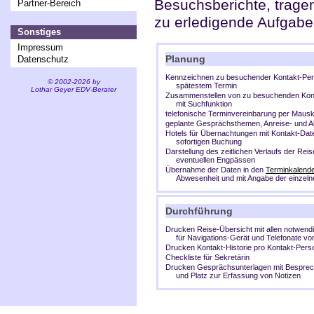
Besuchsberichte, tragen
Partner-Bereich
zu erledigende Aufgaben
Sonstiges
Impressum
Planung
Datenschutz
Kennzeichnen zu besuchender Kontakt-Per
© 2002-2026 by
spätestem Termin
Lothar Geyer EDV-Berater
Zusammenstellen von zu besuchenden Kon
mit Suchfunktion
telefonische Terminvereinbarung per Mausk
geplante Gesprächsthemen, Anreise- und A
Hotels für Übernachtungen mit Kontakt-Dat
sofortigen Buchung
Darstellung des zeitlichen Verlaufs der Reis
eventuellen Engpässen
Übernahme der Daten in den
Terminkalend
Abwesenheit und mit Angabe der einzel
Durchführung
Drucken Reise-Übersicht mit allen notwen
für Navigations-Gerät und Telefonate v
Drucken Kontakt-Historie pro Kontakt-Pers
Checkliste für Sekretärin
Drucken Gesprächsunterlagen mit Bespr
und Platz zur Erfassung von Notizen