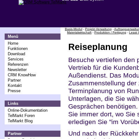
Basis-Modul
-
Projekt-Verwaltung
-
Auftragsverwaltu
Materialwirtschaft
-
Produktion / Fertigung
-
Least 
Menü
Home
Reiseplanung
Funktionen
Download
Besuche vertiefen den 
Services
Referenzen
Vertrieb für die Kundenb
Newsletter
Außendienst. Das Modul
CRM KnowHow
Partner
Zusammenstellung der
Kontakt
Terminplanung von Rundre
Presse
Unterlagen, die Sie wäh
Links
Gesprächen benötigen. 
Online-Dokumentation
Sie immer dort, wo Sie
TelMarkt Foren
erledigen Sie "im Vorüb
TelMarkt Blog
Und nach der Rückkehr 
Partner